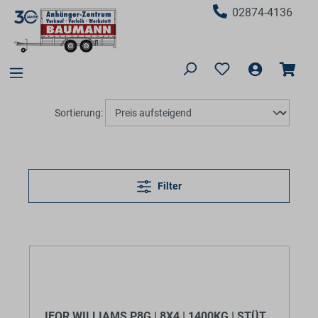
02874-4136
Sortierung:
Filter
IFOR WILLIAMS P8G | 8X4 | 1400KG | STÜTZEN