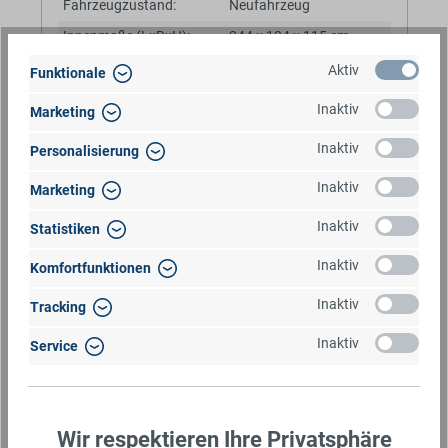
Fahrzeugzustand:
Neufahrzeug
Innenmaße (LxBxH):
244 x 124 x 115 cm
Zul. Gesamtgewicht:
1.400 kg
Aktiv
Funktionale
Leergewicht:
436 kg
Inaktiv
Marketing
Nutzlast:
964 kg
Inaktiv
Personalisierung
Fahrwerk:
KNOTT-Parabelfederung
Inaktiv
Marketing
Ausstattung:
✓
Vollalu-Aufbau
✓
Parabelfederung
Inaktiv
Statistiken
✓
Treibgitter
Inaktiv
Komfortfunktionen
Inaktiv
Tracking
Hecktür-/Rampenkombi
BaumannTheme.listing.badges.
Inaktiv
Service
VEZEKO VT MINI 13.25 ALU | RAMPE-/TÜR-KOMB I 
248X126X160CM VIEHANHÄNGER | RAMPENGUMMI |
Wir respektieren Ihre Privatsphäre