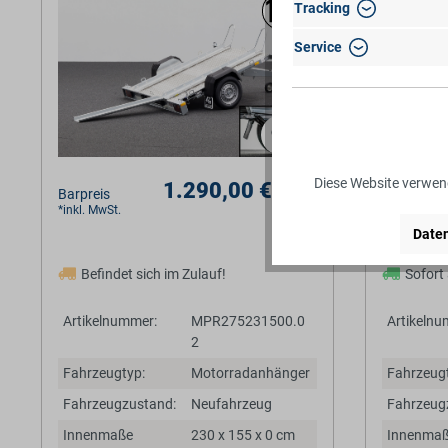
Tracking
Service
Diese Website verwend
1.290,00 €*
Barpreis
Barpreis
*inkl. MwSt.
*inkl. MwSt.
Daten
Befindet sich im Zulauf!
Sofort
Artikelnummer:
MPR275231500.0
Artikelnu
2
Fahrzeugtyp:
Motorradanhänger
Fahrzeugt
Fahrzeugzustand:
Neufahrzeug
Fahrzeug
Innenmaße
230 x 155 x 0 cm
Innenma