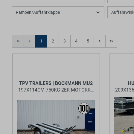
Rampen/Auffahrklappe
Auffahrwink
1
2
3
4
5
TPV TRAILERS | BÖCKMANN MU2
HU
197X114CM 750KG 2ER MOTORRADANHÄNGER
209X13