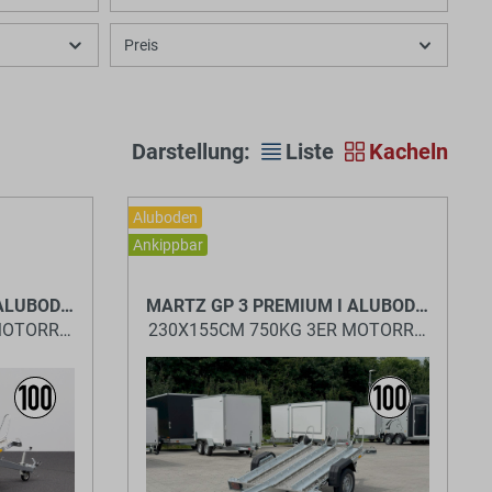
Preis
Darstellung:
Liste
Kacheln
Aluboden
Ankippbar
BaumannTheme.listing.badges.
 ALUBODEN
MARTZ GP 3 PREMIUM I ALUBODEN
 MOTORRADANHÄNGER
230X155CM 750KG 3ER MOTORRADANHÄ