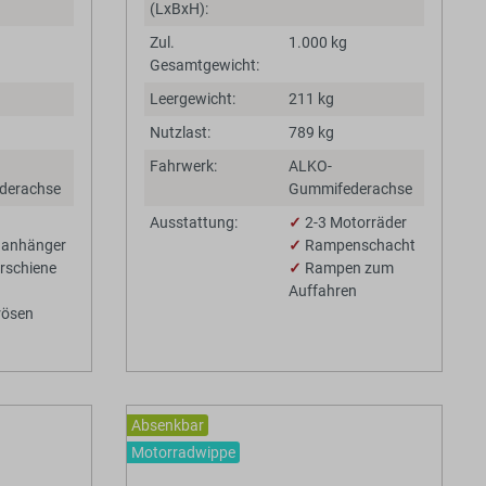
(LxBxH):
Zul.
1.000 kg
Gesamtgewicht:
Leergewicht:
211 kg
Nutzlast:
789 kg
Fahrwerk:
ALKO-
derachse
Gummifederachse
Ausstattung:
✓
2-3 Motorräder
danhänger
✓
Rampenschacht
rschiene
✓
Rampen zum
Auffahren
rösen
Absenkbar
Motorradwippe
BaumannTheme.listing.badges.