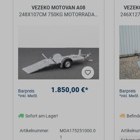
VEZEKO MOTOVAN A08
VEZEK
248X107CM 750KG MOTORRADANHÄNGER
246X12
1.850,00 €*
Barpreis
Barpreis
*inkl. MwSt.
*inkl. MwSt.
Sofort am Lager!
Befinde
Artikelnummer:
MOA175251000.0
Artikelnu
1