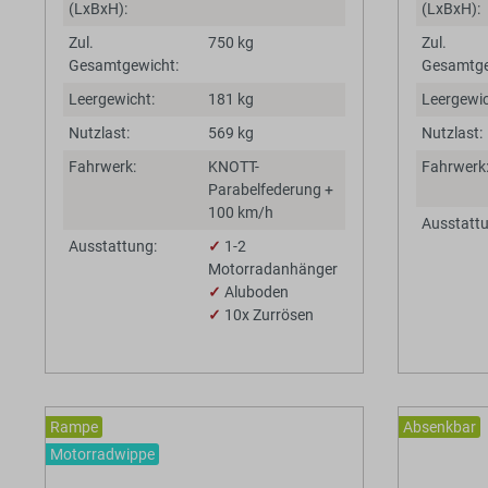
(LxBxH):
(LxBxH):
Zul.
750 kg
Zul.
Gesamtgewicht:
Gesamtge
Leergewicht:
181 kg
Leergewic
Nutzlast:
569 kg
Nutzlast:
Fahrwerk:
KNOTT-
Fahrwerk
Parabelfederung +
100 km/h
Ausstattu
Ausstattung:
✓
1-2
Motorradanhänger
✓
Aluboden
✓
10x Zurrösen
Rampe
Absenkbar
Motorradwippe
BaumannThem
BaumannTheme.listing.badges.