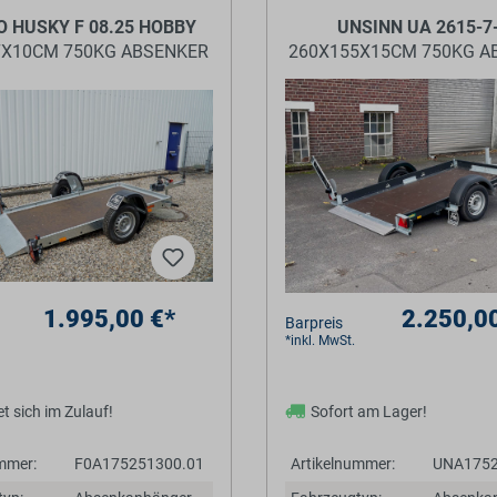
O HUSKY F 08.25 HOBBY
UNSINN UA 2615-7
7X10CM 750KG ABSENKER
260X155X15CM 750KG 
1.995,00 €*
2.250,0
Barpreis
*inkl. MwSt.
t sich im Zulauf!
Sofort am Lager!
mmer:
F0A175251300.01
Artikelnummer:
UNA1752