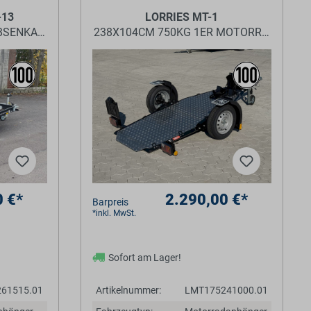
-13
LORRIES MT-1
ABSENKANHÄNGER
238X104CM 750KG 1ER MOTORRADANHÄ
0 €*
2.290,00 €*
Barpreis
*inkl. MwSt.
Sofort am Lager!
61515.01
Artikelnummer:
LMT175241000.01