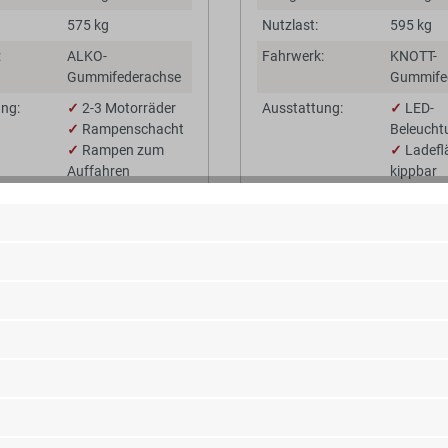
575 kg
Nutzlast:
595 kg
:
ALKO-
Fahrwerk:
KNOTT-
Gummifederachse
Gummife
ng:
✓
2-3 Motorräder
Ausstattung:
✓
LED-
✓
Rampenschacht
Beleucht
✓
Rampen zum
✓
Ladefl
Auffahren
kippbar
✓
1-2
Motorra
UBODEN
CH-ANHÄNGER U6M
TPV TRAILERS | BÖCKM
0X15CM 750KG MOTORRADANHÄNGER
197X114CM 1000KG 2E