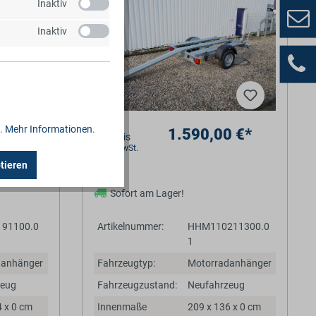
Inaktiv
Inaktiv
..
Mehr Informationen
.
0 €*
1.590,00 €*
Barpreis
*inkl. MwSt.
tieren
Sofort am Lager!
91100.0
Artikelnummer:
HHM110211300.0
1
danhänger
Fahrzeugtyp:
Motorradanhänger
zeug
Fahrzeugzustand:
Neufahrzeug
4 x 0 cm
Innenmaße
209 x 136 x 0 cm