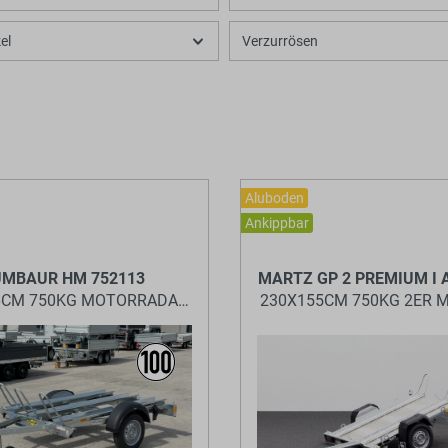
el
Verzurrösen
Aluboden
Ankippbar
BaumannTheme.listing.badges.
MBAUR HM 752113
MARTZ GP 2 PREMIUM I
6CM 750KG MOTORRADANHÄNGER
230X155CM 750KG 2ER