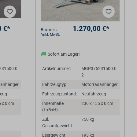
0 €*
1.270,00 €*
Barpreis
*inkl. MwSt.
Sofort am Lager!
31500.0
Artikelnummer:
MGP375231500.0
2
danhänger
Fahrzeugtyp:
Motorradanhänger
zeug
Fahrzeugzustand:
Neufahrzeug
5 x 0 cm
Innenmaße
230 x 155 x 0 cm
(LxBxH):
Zul.
750 kg
Gesamtgewicht:
Leergewicht:
193 kg