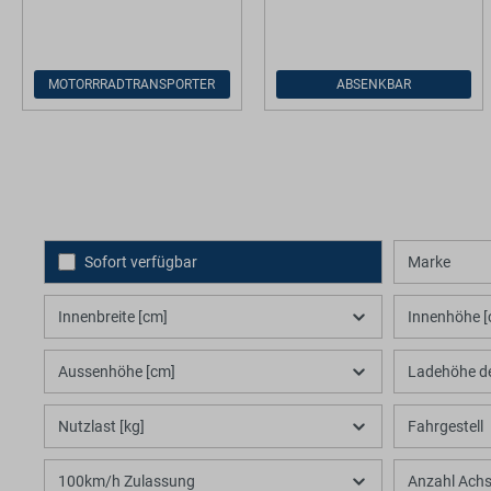
MOTORRRADTRANSPORTER
ABSENKBAR
Sofort verfügbar
Marke
Innenbreite [cm]
Innenhöhe [
Aussenhöhe [cm]
Ladehöhe d
Nutzlast [kg]
Fahrgestell
100km/h Zulassung
Anzahl Ach