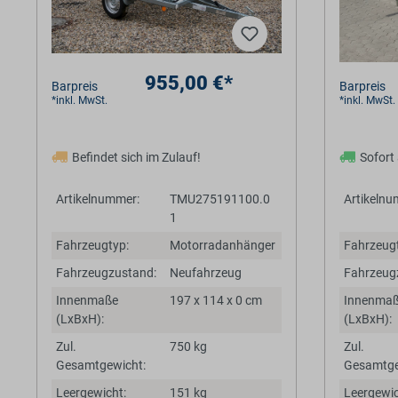
955,00 €*
Barpreis
Barpreis
*inkl. MwSt.
*inkl. MwSt.
Befindet sich im Zulauf!
Sofort
Artikelnummer:
TMU275191100.0
Artikelnu
1
Fahrzeugtyp:
Motorradanhänger
Fahrzeugt
Fahrzeugzustand:
Neufahrzeug
Fahrzeug
Innenmaße
197 x 114 x 0 cm
Innenma
(LxBxH):
(LxBxH):
Zul.
750 kg
Zul.
Gesamtgewicht:
Gesamtge
Leergewicht:
151 kg
Leergewic