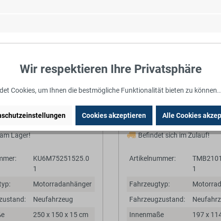
Wir respektieren Ihre Privatsphäre
et Cookies, um Ihnen die bestmögliche Funktionalität bieten zu können.
1.495,00 €*
1.499,0
Barpreis
*inkl. MwSt.
schutzeinstellungen
Cookies akzeptieren
Alle Cookies akzep
 am Lager!
Befindet sich im Zulauf!
mmer:
KU6M75251525.0
Artikelnummer:
TMB2101
1
1
yp:
Motorradanhänger
Fahrzeugtyp:
Motorra
zustand:
Neufahrzeug
Fahrzeugzustand:
Neufahr
ße
250 x 150 x 15 cm
Innenmaße
197 x 11