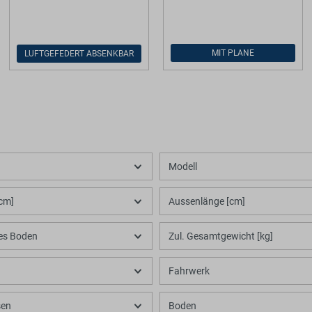
MIT PLANE
LUFTGEFEDERT ABSENKBAR
Modell
cm]
Aussenlänge [cm]
es Boden
Zul. Gesamtgewicht [kg]
Fahrwerk
sen
Boden