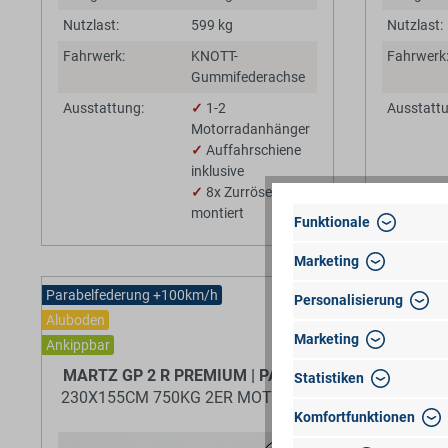
Nutzlast:
599 kg
Nutzlast:
Fahrwerk:
KNOTT-
Fahrwerk
Gummifederachse
Ausstattung:
✓
1-2
Ausstattu
Motorradanhänger
✓
Auffahrschiene
inklusive
✓
8x Zurrösen
montiert
Funktionale
Marketing
Parabelfederung +100km/h
Personalisierung
Aluboden
Marketing
Ankippbar
MARTZ GP 2 R PREMIUM | PARABELFEDERUNG | AL
KO
Statistiken
230X155CM 750KG 2ER MOTORRADANHÄNGER
250X15
Komfortfunktionen