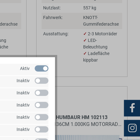
Nutzlast:
557 kg
Fahrwerk:
KNOTT-
derachse
Gummifederachse
Ausstattung:
✓
2-3 Motorräder
ung
✓
LED-
äche
Beleuchtung
✓
Ladefläche
kippbar
danhänger
Aktiv
Inaktiv
Inaktiv
Inaktiv
ANN MB2
HUMBAUR HM 102113
Inaktiv
R MOTORRADANHÄNGER
209X136CM 1.000KG MOTORRADANHÄNG
Inaktiv