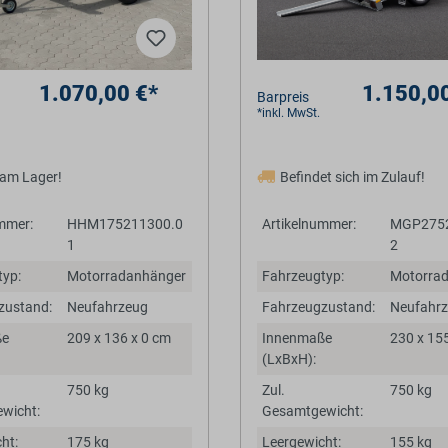
1.070,00 €*
1.150,0
Barpreis
*inkl. MwSt.
 am Lager!
Befindet sich im Zulauf!
mmer:
HHM175211300.0
Artikelnummer:
MGP2752
1
2
yp:
Motorradanhänger
Fahrzeugtyp:
Motorra
zustand:
Neufahrzeug
Fahrzeugzustand:
Neufahr
ße
209 x 136 x 0 cm
Innenmaße
230 x 15
(LxBxH):
750 kg
Zul.
750 kg
wicht:
Gesamtgewicht:
ht:
175 kg
Leergewicht:
155 kg