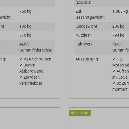
(LxBxH):
750 kg
Zul.
1.000 kg
wicht:
Gesamtgewicht:
ht:
180 kg
Leergewicht:
206 kg
570 kg
Nutzlast:
794 kg
:
ALKO-
Fahrwerk:
KNOTT-
Gummifederachse
Gummife
ng:
✓
V2A Schrauben
Ausstattung:
✓
1-2
✓
30mm
Motorra
Alubordwand
✓
Auffah
✓
Zurrösen
inklusive
verschiebbar
✓
8x Zur
montiert
Absenkbar
e.listing.badges.
BaumannTheme.listing.badges.