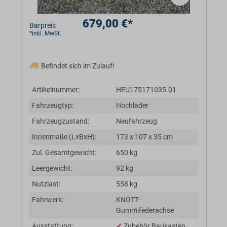
679,00 €*
Barpreis
*inkl. MwSt.
Befindet sich im Zulauf!
Artikelnummer:
HEU175171035.01
Fahrzeugtyp:
Hochlader
Fahrzeugzustand:
Neufahrzeug
Innenmaße (LxBxH):
173 x 107 x 35 cm
Zul. Gesamtgewicht:
650 kg
Leergewicht:
92 kg
Nutzlast:
558 kg
Fahrwerk:
KNOTT-
Gummifederachse
Ausstattung:
✓
Zubehör Baukasten