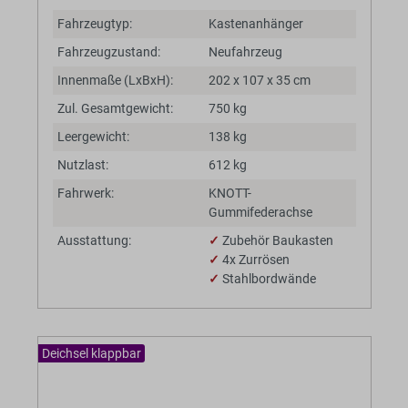
Fahrzeugtyp:
Kastenanhänger
Fahrzeugzustand:
Neufahrzeug
Innenmaße (LxBxH):
202 x 107 x 35 cm
Zul. Gesamtgewicht:
750 kg
Leergewicht:
138 kg
Nutzlast:
612 kg
Fahrwerk:
KNOTT-
Gummifederachse
Ausstattung:
✓
Zubehör Baukasten
✓
4x Zurrösen
✓
Stahlbordwände
Deichsel klappbar
BaumannTheme.listing.badges.