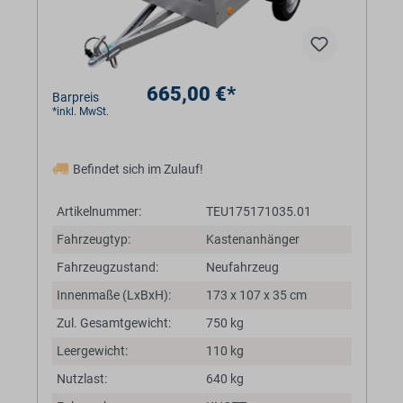
665,00 €*
Barpreis
*inkl. MwSt.
Befindet sich im Zulauf!
Artikelnummer:
TEU175171035.01
Fahrzeugtyp:
Kastenanhänger
Fahrzeugzustand:
Neufahrzeug
Innenmaße (LxBxH):
173 x 107 x 35 cm
Zul. Gesamtgewicht:
750 kg
Leergewicht:
110 kg
Nutzlast:
640 kg