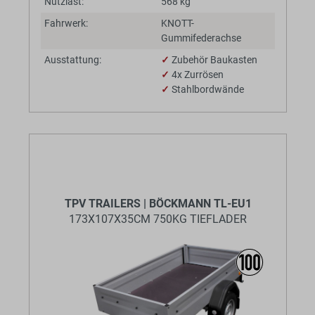
Nutzlast:
568 kg
Fahrwerk:
KNOTT-
Gummifederachse
Ausstattung:
✓
Zubehör Baukasten
✓
4x Zurrösen
✓
Stahlbordwände
TPV TRAILERS | BÖCKMANN TL-EU1
173X107X35CM 750KG TIEFLADER