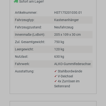
Sofort am Lager!
Artikelnummer:
HST175201030.01
Fahrzeugtyp:
Kastenanhänger
Fahrzeugzustand:
Neufahrzeug
Innenmaße (LxBxH):
205 x 109 x 30 cm
Zul. Gesamtgewicht:
750 kg
Leergewicht:
120 kg
Nutzlast:
630 kg
Fahrwerk:
ALKO-Gummifederachse
Ausstattung:
✓
Stahlbordwände
✓
V-Deichsel
✓
4x Zurrösen im
Seitenrand