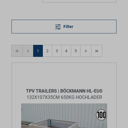
Filter
1
2
3
4
5
TPV TRAILERS | BÖCKMANN HL-EU0
132X107X35CM 650KG HOCHLADER