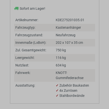
Sofort am Lager!
Artikelnummer:
KDE275201035.01
Fahrzeugtyp:
Kastenanhänger
Fahrzeugzustand:
Neufahrzeug
Innenmaße (LxBxH):
202 x 107 x 35 cm
Zul. Gesamtgewicht:
750 kg
Leergewicht:
116 kg
Nutzlast:
634 kg
Fahrwerk:
KNOTT-
Gummifederachse
Ausstattung:
✓
Zubehör Baukasten
✓
4x Zurrösen
✓
Stahlbordwände