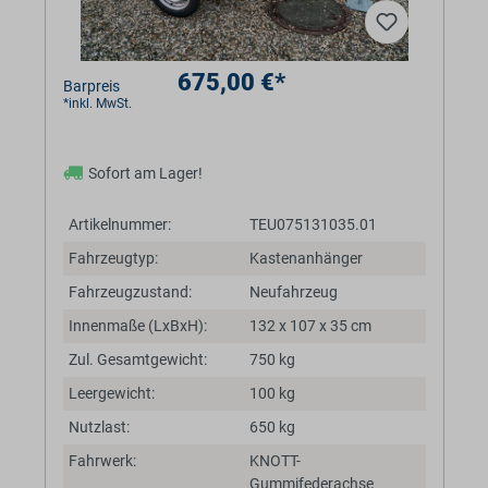
675,00 €*
Barpreis
*inkl. MwSt.
Sofort am Lager!
Artikelnummer:
TEU075131035.01
Fahrzeugtyp:
Kastenanhänger
Fahrzeugzustand:
Neufahrzeug
Innenmaße (LxBxH):
132 x 107 x 35 cm
Zul. Gesamtgewicht:
750 kg
Leergewicht:
100 kg
Nutzlast:
650 kg
Fahrwerk:
KNOTT-
Gummifederachse