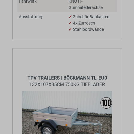
Fahrwerk:
KNOTT-
Gummifederachse
Ausstattung:
✓
Zubehör Baukasten
✓
4x Zurrösen
✓
Stahlbordwände
TPV TRAILERS | BÖCKMANN TL-EU0
132X107X35CM 750KG TIEFLADER