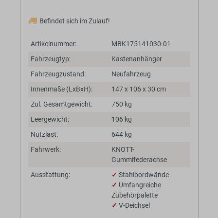
Befindet sich im Zulauf!
Artikelnummer:
MBK175141030.01
Fahrzeugtyp:
Kastenanhänger
Fahrzeugzustand:
Neufahrzeug
Innenmaße (LxBxH):
147 x 106 x 30 cm
Zul. Gesamtgewicht:
750 kg
Leergewicht:
106 kg
Nutzlast:
644 kg
Fahrwerk:
KNOTT-
Gummifederachse
Ausstattung:
✓
Stahlbordwände
✓
Umfangreiche
Zubehörpalette
✓
V-Deichsel