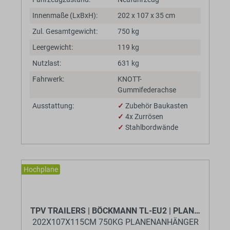
Innenmaße (LxBxH):
202 x 107 x 35 cm
Zul. Gesamtgewicht:
750 kg
Leergewicht:
119 kg
Nutzlast:
631 kg
Fahrwerk:
KNOTT-
Gummifederachse
Ausstattung:
✓
Zubehör Baukasten
✓
4x Zurrösen
✓
Stahlbordwände
Hochplane
BaumannTheme.listing.badges.
TPV TRAILERS | BÖCKMANN TL-EU2 | PLANE | GRAU
202X107X115CM 750KG PLANENANHÄNGER