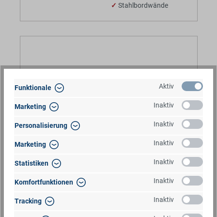
✓
Stahlbordwände
TPV TRAILERS | BÖCKMANN TL-EU2
Aktiv
Funktionale
202X107X35CM 750KG TIEFLADER
Inaktiv
Marketing
Inaktiv
Personalisierung
Inaktiv
Marketing
Inaktiv
Statistiken
Inaktiv
Komfortfunktionen
Inaktiv
Tracking
699,00 €*
Barpreis