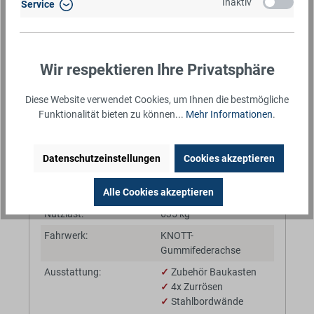
Inaktiv
Service
*inkl. MwSt.
Sofort am Lager!
Wir respektieren Ihre Privatsphäre
Artikelnummer:
TEU275201035.01
Diese Website verwendet Cookies, um Ihnen die bestmögliche
Fahrzeugtyp:
Kastenanhänger
Funktionalität bieten zu können...
Mehr Informationen
.
Fahrzeugzustand:
Neufahrzeug
Innenmaße (LxBxH):
202 x 107 x 35 cm
Datenschutzeinstellungen
Cookies akzeptieren
Zul. Gesamtgewicht:
750 kg
Leergewicht:
115 kg
Alle Cookies akzeptieren
Nutzlast:
635 kg
Fahrwerk:
KNOTT-
Gummifederachse
Ausstattung:
✓
Zubehör Baukasten
✓
4x Zurrösen
✓
Stahlbordwände