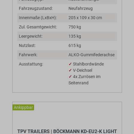
Fahrzeugzustand:
Neufahrzeug
Innenmaße (LxBxH):
205 x 109 x 30 cm
Zul. Gesamtgewicht:
750 kg
Leergewicht:
135 kg
Nutzlast:
615 kg
Fahrwerk:
ALKO-Gummifederachse
Ausstattung:
✓
Stahlbordwände
✓
V-Deichsel
✓
4x Zurrösen im
Seitenrand
Ankippbar
BaumannTheme.listing.badges.
TPV TRAILERS | BÖCKMANN KD-EU2-K LIGHT