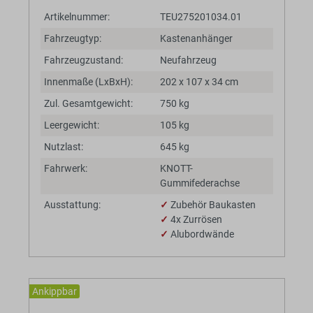
Artikelnummer:
TEU275201034.01
Fahrzeugtyp:
Kastenanhänger
Fahrzeugzustand:
Neufahrzeug
Innenmaße (LxBxH):
202 x 107 x 34 cm
Zul. Gesamtgewicht:
750 kg
Leergewicht:
105 kg
Nutzlast:
645 kg
Fahrwerk:
KNOTT-
Gummifederachse
Ausstattung:
✓
Zubehör Baukasten
✓
4x Zurrösen
✓
Alubordwände
Ankippbar
BaumannTheme.listing.badges.