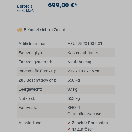
699,00 €*
Barpreis
*inkl. MwSt.
Befindet sich im Zulauf!
Artikelnummer:
HEU275201035.01
Fahrzeugtyp:
Kastenanhänger
Fahrzeugzustand:
Neufahrzeug
Innenmaße (LxBxH):
202 x 107 x 35 cm
Zul. Gesamtgewicht:
650 kg
Leergewicht:
97 kg
Nutzlast:
553 kg
Fahrwerk:
KNOTT-
Gummifederachse
Ausstattung:
✓
Zubehör Baukasten
✓
4x Zurrösen