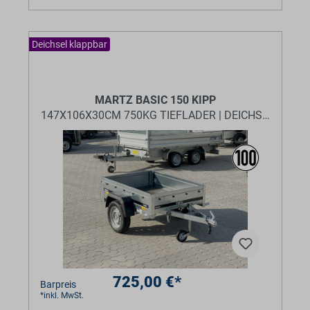
Deichsel klappbar
BaumannTheme.listing.badges.
MARTZ BASIC 150 KIPP
147X106X30CM 750KG TIEFLADER | DEICHSEL KLAP
725,00 €*
Barpreis
*inkl. MwSt.