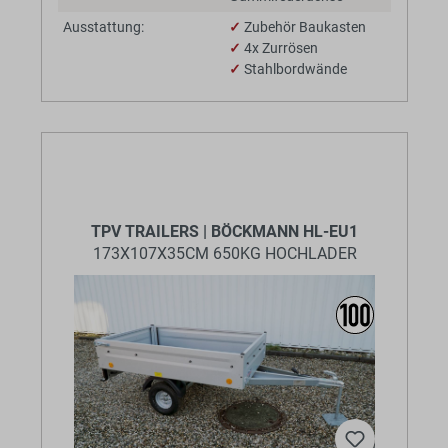
Ausstattung:
✓
Zubehör Baukasten
✓
4x Zurrösen
✓
Stahlbordwände
TPV TRAILERS | BÖCKMANN HL-EU1
173X107X35CM 650KG HOCHLADER