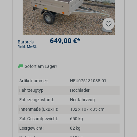
649,00 €*
Barpreis
*inkl. MwSt.
Sofort am Lager!
Artikelnummer:
HEU075131035.01
Fahrzeugtyp:
Hochlader
Fahrzeugzustand:
Neufahrzeug
Innenmaße (LxBxH):
132 x 107 x 35 cm
Zul. Gesamtgewicht:
650 kg
Leergewicht:
82 kg